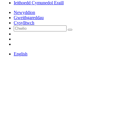
Ieithoedd Cymunedol Eraill
Newyddion
Gweithgareddau
Cysylltwch
English