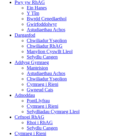
Pwy yw RhAG
Ein Hanes
Y Tîm
Bwrdd Cenedlaethol
Gwirfoddolwyr
Astudiaethau Achos
Darganfod
Chwiliadur Ysgolion
Chwiliadur RhAG
Manylion Cyswllt Lleol
Sefydlu Cangen
Addysg Gymraeg
Manteision
Astudiaethau Achos
Chwiliadur Ysgolion
Cymraeg i Rieni
Gwneud Cais
Adnoddau
PontLlyfrau
Cymraeg i Rieni
Sefydliadau Cymraeg Lleol
Cefnogi RhAG
Rhoi i RhAG
Sefydlu Cangen
Cymraeg i Rieni